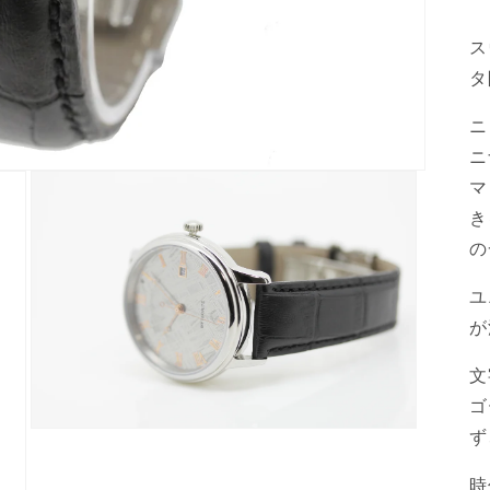
ス
タ
ニ
ニ
マ
き
の
ユ
が
文
ゴ
ず
モ
ー
ダ
時