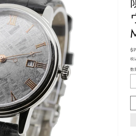
$
税
数
数
量