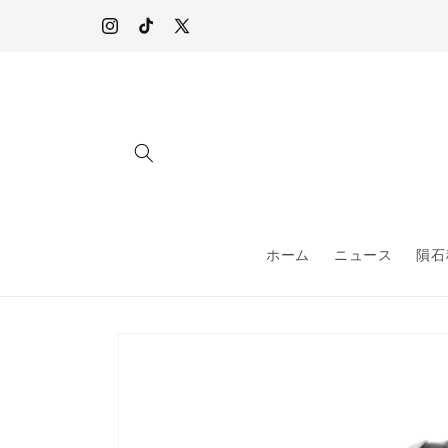
コンテ
オンラインショップ内、すべてのジュエリー&ウォッチは
ンツに
10,000円以上のご購入で配送料無料
Instagram
TikTok
X
進む
(Twitter)
ホーム
ニュース
隕石
商品情
報にス
キップ