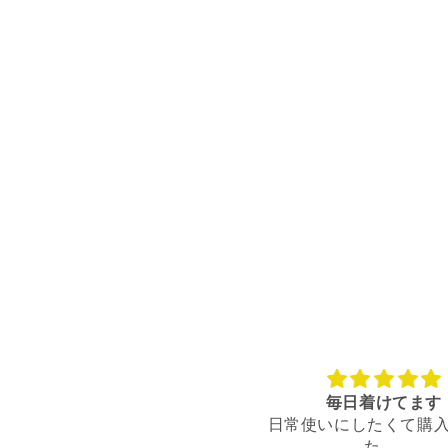
ィ
ア
(8)
を
開
く
毎日着けてます
とても気に入
日常使いにしたくて購入しまし
家族にも褒めら
た。
に入ってます。