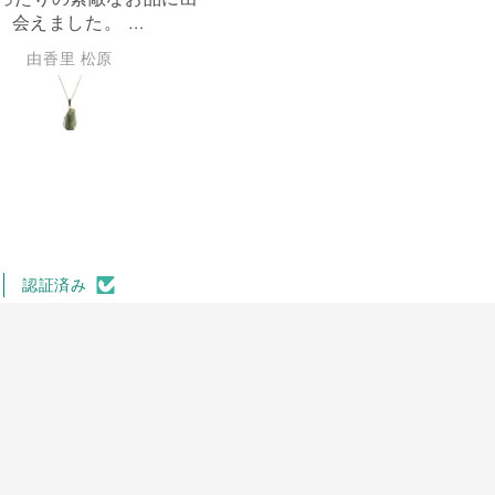
プル過ぎないデザインなので、
入りました
いつでも使えてお気に入りで
理莉子 橋本
宏一 尾鼻
す。
認証済み
す