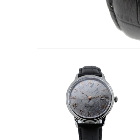
モ
ー
ダ
ル
で
メ
デ
ィ
ア
(1)
を
開
く