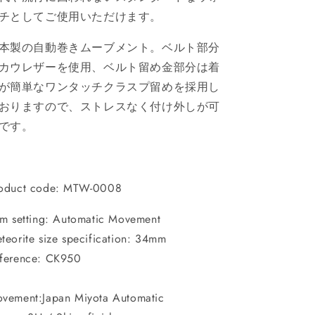
の
の
チとしてご使用いただけます。
数
数
量
量
本製の自動巻きムーブメント。ベルト部分
を
を
カウレザーを使用、ベルト留め金部分は着
減
増
ら
や
が簡単なワンタッチクラスプ留めを採用し
す
す
おりますので、ストレスなく付け外しが可
です。
oduct code: MTW-0008
em setting: Automatic Movement
teorite size specification: 34mm
ference: CK950
vement:Japan Miyota Automatic