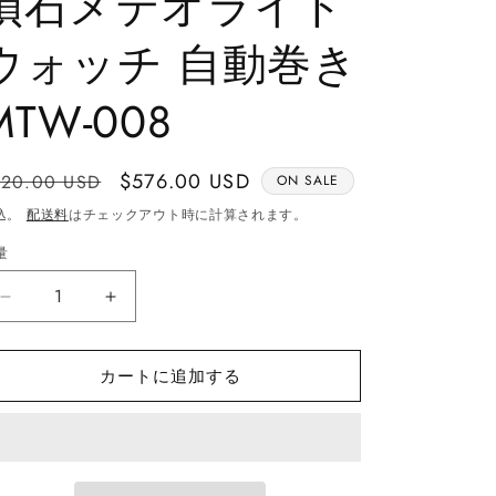
隕石メテオライト
ウォッチ 自動巻き
MTW-008
通
Sale
$576.00 USD
720.00 USD
ON SALE
常
price
込。
配送料
はチェックアウト時に計算されます。
価
量
格
ム
ム
オ
オ
ニ
ニ
カートに追加する
オ
オ
ナ
ナ
ル
ル
ス
ス
タ
タ