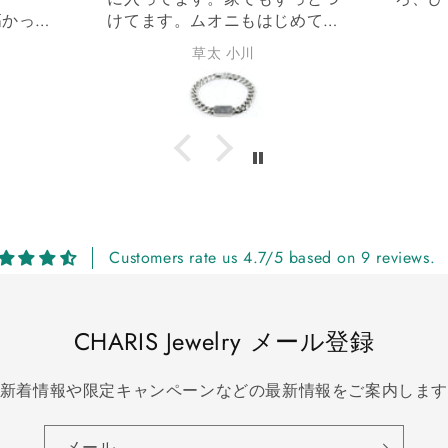
ニもはじめて手
会えました。
常にエネルギー
Jewelryの記載で私には少し敷居
小川
由香里 松原
大切な使いま
が高いかな〜?と躊躇しました
ございました。
が、ラインナップを拝見して品
質の良さも感じ、逆に購入の安
心感に繋がりました。
モルダバイトの自然な形状・ワ
イヤーの形状も気に入っていま
す✨
ご縁をありがとうございまし
た。
Customers rate us 4.7/5 based on 9 reviews.
CHARIS Jewelry メール登録
新着情報や限定キャンペーンなどの最新情報をご案内しま
メール