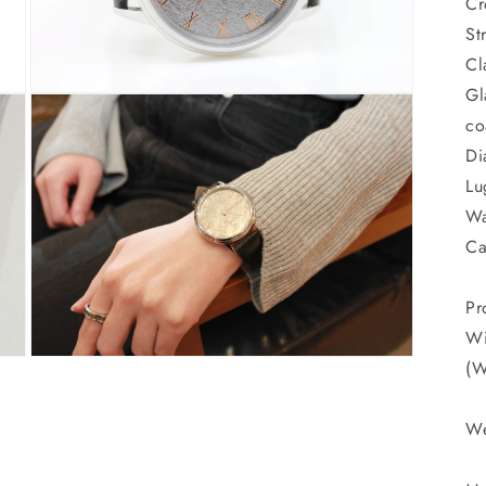
Cr
ア
(5)
St
を
開
Cl
く
Gl
モ
ー
co
ダ
Di
ル
で
Lu
メ
Wa
デ
ィ
Ca
ア
(7)
を
Pr
開
く
Wi
モ
(W
ー
ダ
ル
We
で
メ
デ