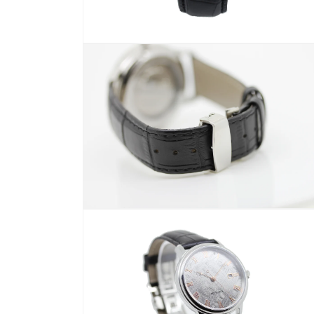
モ
ー
ダ
ル
で
メ
デ
ィ
ア
(2)
を
開
く
モ
ー
ダ
ル
で
メ
デ
ィ