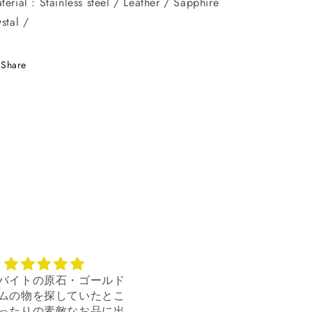
terial : Stainless steel / Leather / Sapphire
ystal /
Share
デザインがお気に入り
カッコよかっ
すぐに発送してくださりありが
迅速な対応ありがと
たかったです。派手すぎずシン
す。デザインもカッ