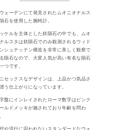
隕
隕
ウェーデンにて発見されたムオニオナルス
石
石
隕石を使用した腕時計。
メ
メ
テ
テ
ッケルを主体とした鉄隕石の中でも、ムオ
オ
オ
ナルスタは鉄隕石でのみ観測されるウィド
ラ
ラ
イ
イ
ンシュテッテン構造を非常に美しく観察で
ト
ト
る隕石なので、大変人気が高い有名な隕石
ウ
ウ
一つです。
ォ
ォ
ッ
ッ
ニセックスなデザインは、上品かつ気品さ
チ
チ
漂う仕上がりになっています。
自
自
動
動
字盤にインレイされたローマ数字はピンク
巻
巻
ールドメッキが施されており年齢を問わ
き
き
、
MTW-
MTW-
008
008
代や流行に囚われないスタンダードなウォ