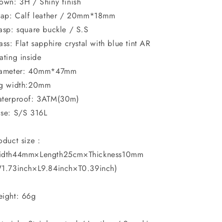
own: 3H / Shiny finish
rap: Calf leather / 20mm*18mm
asp: square buckle / S.S
ass: Flat sapphire crystal with blue tint AR
ating inside
ameter: 40mm*47mm
g width:20mm
terproof: 3ATM(30m)
se: S/S 316L
oduct size :
dth44mm×Length25cm×Thickness10mm
1.73inch×L9.84inch×T0.39inch)
ight: 66g