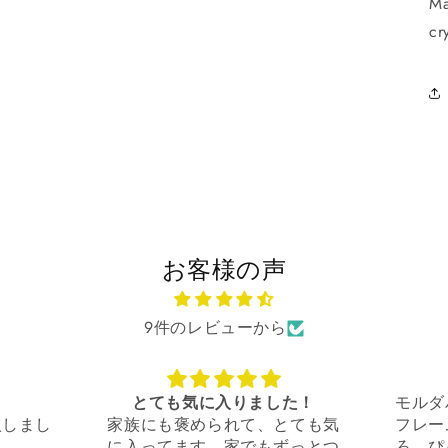
Ma
ィ
cr
ア
(9)
を
開
く
お客様の声
9件のレビューから
りました！
モルダバイトの原石・ゴールド
れて、とても気
フレームの物を探していたとこ
家でもずっとつ
ろ、ぴったりの素敵なお品に出