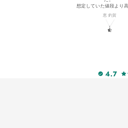
想定していた値段より高かった
けてます。ムオ
ので少し迷いましたが、とても
に持った時に非
恵 釣賀
草太 
気に入ったので思い切って購入
を感じました。
しました。
す。ありがとう
丁度いいサイズ感で、毎日着け
てウキウキです。
買って良かった！
4.7