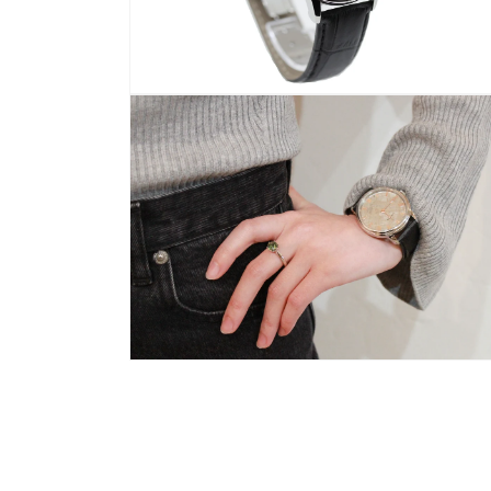
ア
(4)
を
開
く
モ
ー
ダ
ル
で
メ
デ
ィ
ア
(6)
を
開
く
モ
ー
ダ
ル
で
メ
デ