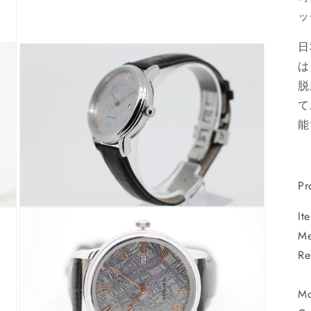
ル
ッ
で
メ
デ
日
ィ
は
ア
(3)
脱
を
開
て
く
能
Pr
モ
It
ー
Me
ダ
ル
Re
で
メ
デ
Mo
ィ