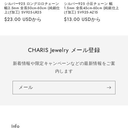
シルバー925 ロングロロチェーン
シルバー925 小豆チェーン 幅
幅2.5mm 全長50cm-60cm (純銀仕
1.5mm 全長45cm-60cm (純銀仕上
上げ加工) SV925-LR25
げ加工) SV925-AZ15
通
$23.00 USDから
通
$13.00 USDから
常
常
価
価
格
格
CHARIS Jewelry メール登録
新着情報や限定キャンペーンなどの最新情報をご案
内します
メール
Info