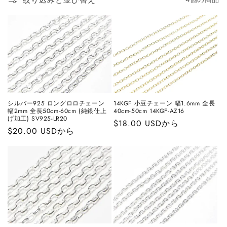
シルバー925 ロングロロチェーン
14KGF 小豆チェーン 幅1.6mm 全長
幅2mm 全長50cm-60cm (純銀仕上
40cm-50cm 14KGF-AZ16
げ加工) SV925-LR20
通
$18.00 USDから
通
$20.00 USDから
常
常
価
価
格
格