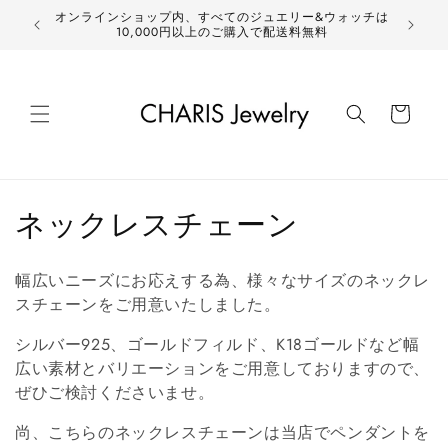
コンテ
オンラインショップ内、すべてのジュエリー&ウォッチは
ンツに
新作
10,000円以上のご購入で配送料無料
進む
カ
ー
ト
コ
ネックレスチェーン
レ
幅広いニーズにお応えする為、様々なサイズのネックレ
ク
スチェーンをご用意いたしました。
シ
シルバー925、ゴールドフィルド、K18ゴールドなど幅
広い素材とバリエーションをご用意しておりますので、
ョ
ぜひご検討くださいませ。
ン
尚、こちらのネックレスチェーンは当店でペンダントを