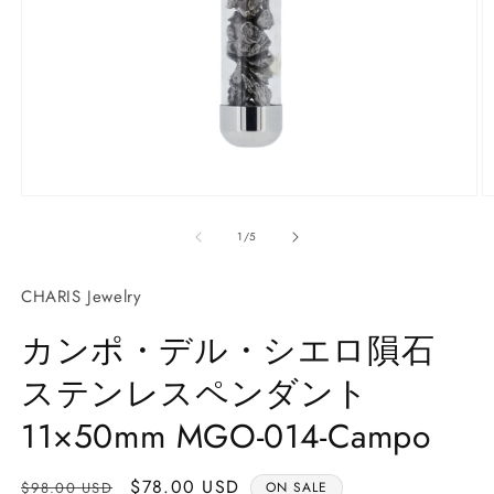
モ
ー
の
1
/
5
ダ
ル
で
CHARIS Jewelry
メ
デ
カンポ・デル・シエロ隕石
ィ
ア
ステンレスペンダント
(1)
(2
を
開
11×50mm MGO-014-Campo
く
通
Sale
$78.00 USD
$98.00 USD
ON SALE