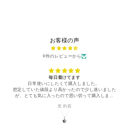
お客様の声
9件のレビューから
毎日着けてます
日常使いにしたくて購入しました。
想定していた値段より高かったので少し迷いました
が、とても気に入ったので思い切って購入しまし
た。
恵 釣賀
丁度いいサイズ感で、毎日着けてウキウキです。
買って良かった！