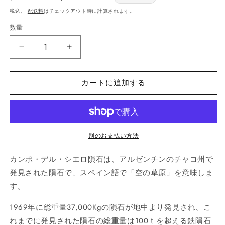
常
price
税込。
配送料
はチェックアウト時に計算されます。
価
数量
数
格
量
カ
カ
ン
ン
ポ・
ポ・
カートに追加する
デ
デ
ル・
ル・
シ
シ
エ
エ
別のお支払い方法
ロ
ロ
隕
隕
カンポ・デル・シエロ隕石は、アルゼンチンのチャコ州で
石
石
発見された隕石で、スペイン語で「空の草原」を意味しま
ス
ス
テ
テ
す。
ン
ン
1969年に総重量37,000Kgの隕石が地中より発見され、こ
レ
レ
れまでに発見された隕石の総重量は100ｔを超える鉄隕石
ス
ス