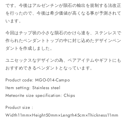
ペ
ペ
です。今後はアルゼンチンが隕石の輸出を規制する法改正
ン
ン
を行ったので、今後は希少価値が高くなる事が予測されて
ダ
ダ
います。
ン
ン
ト
ト
今回はチップ状の小さな隕石のかけら達を、ステンレスで
11×50mm
11×50mm
作られたペンダントトップの中に封じ込めたデザインペン
MGO-
MGO-
ダントを作成しました。
014-
014-
Campo
Campo
ユニセックスなデザインの為、ペアアイテムやギフトにも
の
の
おすすめできるペンダントとなっています。
数
数
量
量
Product code: MGO-014-Campo
を
を
Item setting: Stainless steel
減
増
Meteorite size specification: Chips
ら
や
す
す
Product size :
Width11mm×Height50mm×Length45cm×Thickness11mm