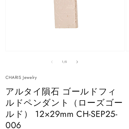
モ
ー
の
1
/
5
ダ
ル
で
CHARIS Jewelry
メ
デ
アルタイ隕石 ゴールドフィ
ィ
ア
ルドペンダント（ローズゴー
(1)
(2
を
開
ルド） 12×29mm CH-SEP25-
く
006