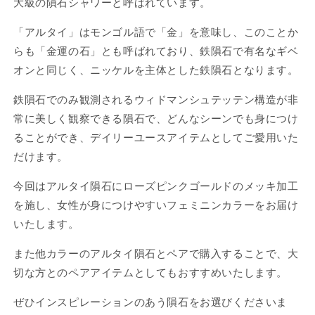
大級の隕石シャワーと呼ばれています。
ド
ド
ペ
ペ
「アルタイ」はモンゴル語で「金」を意味し、このことか
ン
ン
らも「金運の石」とも呼ばれており、鉄隕石で有名なギベ
ダ
ダ
オンと同じく、ニッケルを主体とした鉄隕石となります。
ン
ン
ト
ト
鉄隕石でのみ観測されるウィドマンシュテッテン構造が非
（ロ
（ロ
常に美しく観察できる隕石で、どんなシーンでも身につけ
ー
ー
ることができ、デイリーユースアイテムとしてご愛用いた
ズ
ズ
だけます。
ゴ
ゴ
ー
ー
今回はアルタイ隕石にローズピンクゴールドのメッキ加工
ル
ル
を施し、女性が身につけやすいフェミニンカラーをお届け
ド）
ド）
12×29mm
12×29mm
いたします。
CH-
CH-
SEP25-
SEP25-
また他カラーのアルタイ隕石とペアで購入することで、大
006
006
切な方とのペアアイテムとしてもおすすめいたします。
の
の
数
数
ぜひインスピレーションのあう隕石をお選びくださいま