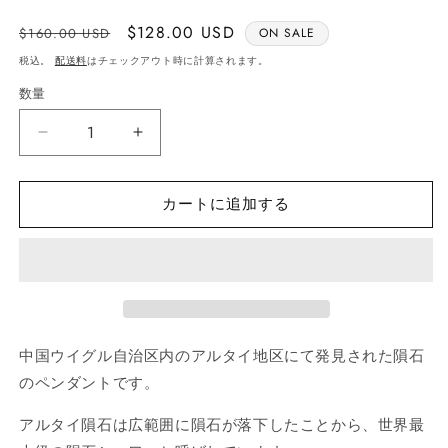
通
Sale
$128.00 USD
$160.00 USD
ON SALE
常
price
税込。
配送料
はチェックアウト時に計算されます。
価
数量
数
格
量
ア
ア
ル
ル
タ
タ
カートに追加する
イ
イ
隕
隕
石
石
ゴ
ゴ
ー
ー
ル
ル
中国
ウイグル自治区内のアルタイ地区
にて発見された隕石
ド
ド
のペンダントです。
フ
フ
ィ
ィ
アルタイ隕石は広範囲に隕石が落下したことから、世界最
ル
ル