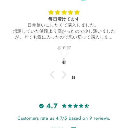
毎日着けてます
常使いにしたくて購入しました。
家族にも褒め
た値段より高かったので少し迷いました
もずっとつけ
も気に入ったので思い切って購入しまし
時に非常にエ
た。
す。
恵 釣賀
サイズ感で、毎日着けてウキウキです。
買って良かった！
4.7
Customers rate us 4.7/5 based on 9 reviews.