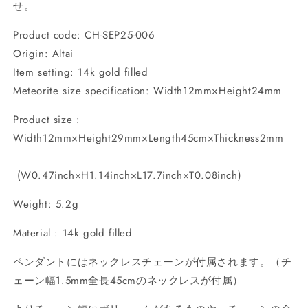
量
量
せ。
を
を
Product code: CH-SEP25-006
減
増
ら
や
Origin: Altai
す
す
Item setting: 14k gold filled
Meteorite size specification: Width12mm×Height24mm
Product size :
Width12mm×Height29mm×Length45cm×Thickness2mm
(W0.47inch×H1.14inch×L17.7inch×T0.08inch)
Weight: 5.2g
Material : 14k gold filled
ペンダントにはネックレスチェーンが付属されます。（チ
ェーン幅1.5mm全長45cmのネックレスが付属）