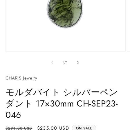
モ
ー
の
1
/
5
ダ
ル
で
CHARIS Jewelry
メ
デ
モルダバイト シルバーペン
ィ
ア
ダント 17×30mm CH-SEP23-
(1)
(2
を
開
046
く
通
Sale
$235.00 USD
$294.00 USD
ON SALE