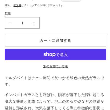
常
price
税込。
配送料
はチェックアウト時に計算されます。
価
数量
数
格
量
モ
モ
ル
ル
ダ
ダ
カートに追加する
バ
バ
イ
イ
ト
ト
シ
シ
別のお支払い方法
ル
ル
バ
バ
モルダバイトはチェコ周辺で見つかる緑色の天然ガラスで
ー
ー
す。
ペ
ペ
ン
ン
インパクトガラスとも呼ばれ、隕石が落下した際に起こる
ダ
ダ
膨大な熱量と衝撃によって、地上の岩石や砂などの物質が
ン
ン
融解し形成され、大気を落下してくる際に特徴的な形状に
ト
ト