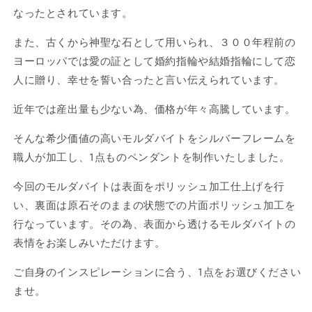
17×30mm
17×30mm
なったとされています。
CH-
CH-
SEP23-
SEP23-
また、古くから神聖な石として用いられ、３００年程前の
046
046
ヨーロッパでは愛の証として婚約指輪や結婚指輪にして恋
の
の
人に贈り、幸せを誓い合ったと言い伝えられています。
数
数
量
量
近年では産出量も少ない為、価格が年々高騰しています。
を
を
減
増
そんな希少価値の高いモルダバイトをシルバーフレームを
ら
や
職人が加工し、1点ものペンダントを制作いたしました。
す
す
今回のモルダバイトは表面をポリッシュ加工仕上げを行
い、裏面は原石そのままの状態での片面ポリッシュ加工を
行なっています。その為、表面から透けるモルダバイトの
表情をお楽しみいただけます。
ご自身のインスピレーションに合う、1点をお選びください
ませ。