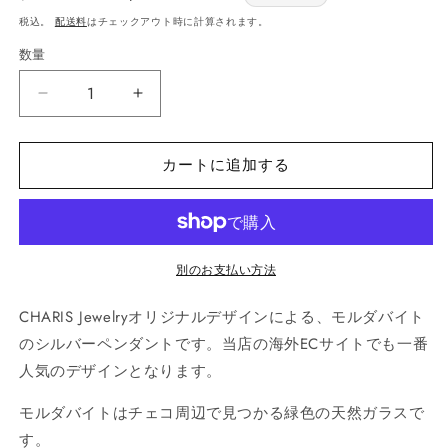
常
price
税込。
配送料
はチェックアウト時に計算されます。
価
数量
数
格
量
モ
モ
ル
ル
ダ
ダ
カートに追加する
バ
バ
イ
イ
ト
ト
シ
シ
別のお支払い方法
ル
ル
バ
バ
CHARIS Jewelryオリジナルデザインによる、モルダバイト
ー
ー
のシルバーペンダントです。当店の海外ECサイトでも一番
ペ
ペ
ン
ン
人気のデザインとなります。
ダ
ダ
モルダバイトはチェコ周辺で見つかる緑色の天然ガラスで
ン
ン
す。
ト
ト