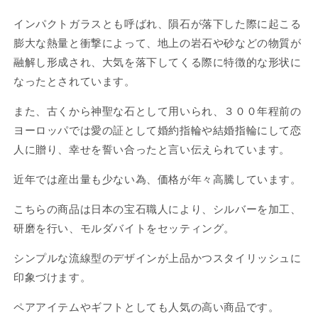
28×15mm
28×15mm
インパクトガラスとも呼ばれ、隕石が落下した際に起こる
CH-
CH-
JUN22-
JUN22-
膨大な熱量と衝撃によって、地上の岩石や砂などの物質が
002
002
融解し形成され、大気を落下してくる際に特徴的な形状に
の
の
なったとされています。
数
数
量
量
また、古くから神聖な石として用いられ、３００年程前の
を
を
ヨーロッパでは愛の証として婚約指輪や結婚指輪にして恋
減
増
人に贈り、幸せを誓い合ったと言い伝えられています。
ら
や
す
す
近年では産出量も少ない為、価格が年々高騰しています。
こちらの商品は日本の宝石職人により、シルバーを加工、
研磨を行い、モルダバイトをセッティング。
シンプルな流線型のデザインが上品かつスタイリッシュに
印象づけます。
ペアアイテムやギフトとしても人気の高い商品です。