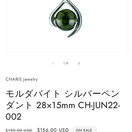
モ
ー
の
1
/
9
ダ
ル
で
CHARIS Jewelry
メ
デ
モルダバイト シルバーペン
ィ
ア
ダント 28×15mm CH-JUN22-
(1)
(2
を
開
002
く
通
Sale
$156.00 USD
$195.00 USD
ON SALE