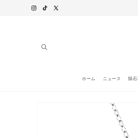
コンテ
オンラインショップ内、すべてのジュエリー&ウォッチは
ンツに
10,000円以上のご購入で配送料無料
Instagram
TikTok
X
進む
(Twitter)
ホーム
ニュース
隕石
商品情
報にス
キップ