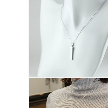
ダ
ル
で
メ
デ
ィ
ア
(4)
を
開
く
モ
ー
ダ
ル
で
メ
デ