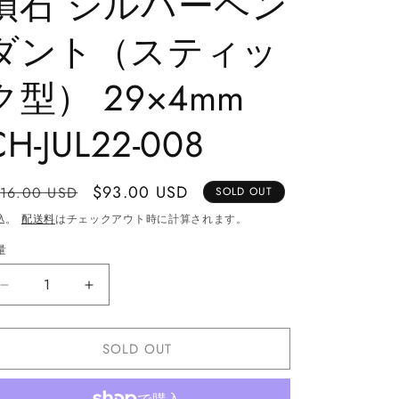
隕石 シルバーペン
ダント（スティッ
ク型） 29×4mm
CH-JUL22-008
通
Sale
$93.00 USD
116.00 USD
SOLD OUT
常
price
込。
配送料
はチェックアウト時に計算されます。
価
量
格
ム
ム
オ
オ
ニ
ニ
SOLD OUT
オ
オ
ナ
ナ