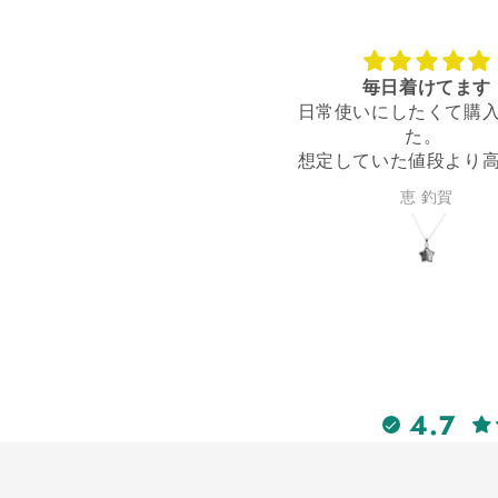
毎日着けてます
とても気に入りまし
常使いにしたくて購入しまし
家族にも褒められて、
た。
に入ってます。家でも
定していた値段より高かった
けてます。ムオニもは
で少し迷いましたが、とても
に持った時に非常にエ
恵 釣賀
草太 小川
に入ったので思い切って購入
を感じました。大切な
しました。
す。ありがとうござい
度いいサイズ感で、毎日着け
てウキウキです。
買って良かった！
4.7