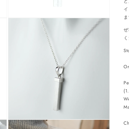
ど
イ
ま
モ
ー
ぜ
ダ
ル
く
で
メ
St
デ
ィ
ア
Or
(3)
を
開
く
Pe
(1
We
Ma
モ
Ch
ー