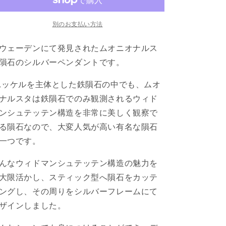
ル
ル
ス
ス
別のお支払い方法
タ
タ
隕
隕
ウェーデンにて発見されたムオニオナルス
石
石
隕石のシルバーペンダントです。
シ
シ
ル
ル
ニッケルを主体とした鉄隕石の中でも、ムオ
バ
バ
ナルスタは鉄隕石でのみ観測されるウィド
ー
ー
ペ
ペ
ンシュテッテン構造を非常に美しく観察で
ン
ン
る隕石なので、大変人気が高い有名な隕石
ダ
ダ
一つです。
ン
ン
ト
ト
んな
ウィドマンシュテッテン構造の魅力を
（ス
（ス
大限活かし、スティック型へ隕石をカッテ
テ
テ
ングし、その周りをシルバーフレームにて
ィ
ィ
ザインしました。
ッ
ッ
ク
ク