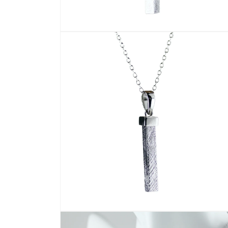
モ
ー
ダ
ル
で
メ
デ
ィ
ア
(2)
を
開
く
モ
ー