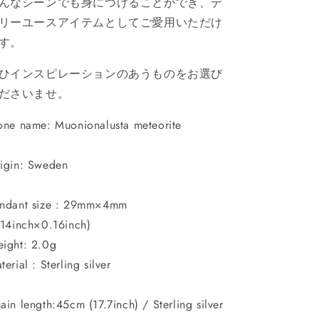
んなシーンでも身につけることができ、デ
型）
型）
リーユースアイテムとしてご愛用いただけ
29×4mm
29×4mm
CH-
CH-
す。
JUL22-
JUL22-
008
008
ひインスピレーションのあうものをお選び
の
の
ださいませ。
数
数
量
量
one name: Muonionalusta meteorite
を
を
減
増
igin: Sweden
ら
や
す
す
ndant size : 29mm×4mm
.14inch×0.16inch)
ight: 2.0g
terial : Sterling silver
ain length:45cm (17.7inch) / Sterling silver