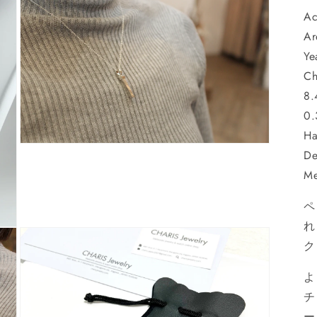
ダ
Ac
ル
で
Ar
メ
Ye
デ
ィ
Ch
ア
8.
(5)
を
0.
開
く
Ha
モ
De
ー
Me
ダ
ル
で
ペ
メ
れ
デ
ィ
ク
ア
(7)
を
よ
開
チ
く
ー