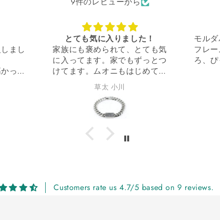
9件のレビューから
た！
モルダバイトの原石・ゴールド
デ
とても気
フレームの物を探していたとこ
すぐに
ずっとつ
ろ、ぴったりの素敵なお品に出
たかっ
じめて手
会えました。
プル過
ネルギー
Jewelryの記載で私には少し敷居
いつ
由香里 松原
使いま
が高いかな〜?と躊躇しました
ました。
が、ラインナップを拝見して品
質の良さも感じ、逆に購入の安
心感に繋がりました。
モルダバイトの自然な形状・ワ
イヤーの形状も気に入っていま
す✨
ご縁をありがとうございまし
た。
Customers rate us 4.7/5 based on 9 reviews.