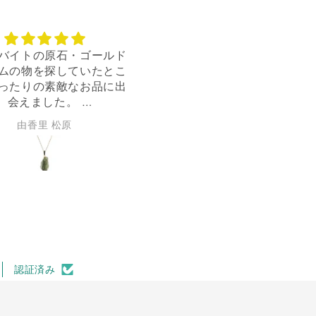
ザインがお気に入り
カッコよかった
発送してくださりありが
迅速な対応ありがとうござ
たです。派手すぎずシン
す。デザインもカッコ良く
ぎないデザインなので、
入りました！
でも使えてお気に入りで
理莉子 橋本
宏一 尾鼻
す。
認証済み