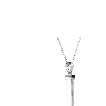
モ
ー
ダ
ル
で
メ
デ
ィ
ア
(1)
を
開
く