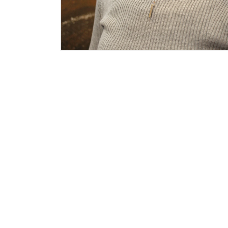
ィ
ア
(6)
を
開
く
モ
ー
ダ
ル
で
メ
デ
ィ
ア
(8)
を
開
く