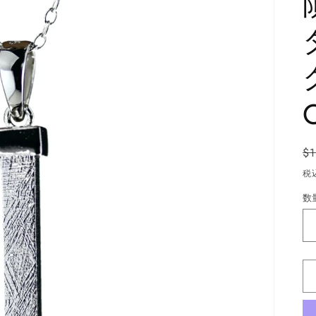
$
税
数
数
量