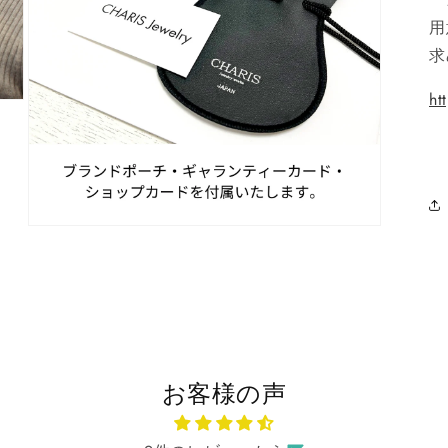
用
求
ht
モ
ー
ダ
ル
で
メ
デ
ィ
ア
お客様の声
(9)
を
開
く