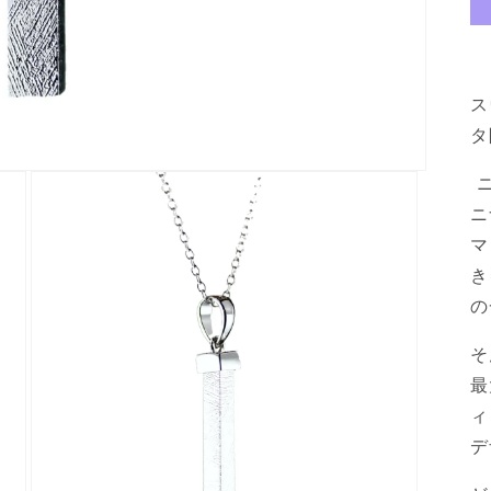
ス
タ
ニ
マ
き
の
そ
最
ィ
デ