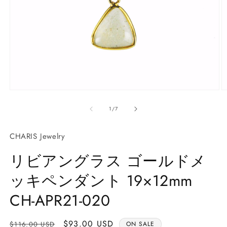
モ
ー
の
1
/
7
ダ
ル
で
CHARIS Jewelry
メ
デ
リビアングラス ゴールドメ
ィ
ア
ッキペンダント 19×12mm
(1)
(2
を
開
CH-APR21-020
く
通
Sale
$93.00 USD
$116.00 USD
ON SALE