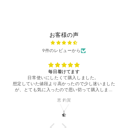
お客様の声
9件のレビューから
毎日着けてます
日常使いにしたくて購入しました。
想定していた値段より高かったので少し迷いました
が、とても気に入ったので思い切って購入しまし
た。
恵 釣賀
丁度いいサイズ感で、毎日着けてウキウキです。
買って良かった！