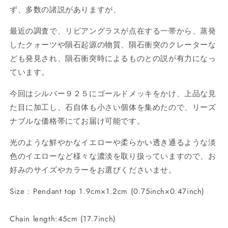
ン
ン
ず、多数の諸説がありますが、
ダ
ダ
最近の調査で、リビアングラスが点在する一帯から、蒸発
ン
ン
したクォーツや隕石起源の物質、隕石衝突のクレーターな
ト
ト
19×12mm
19×12mm
ども発見され、隕石衝突時によるものとの説が有力になっ
CH-
CH-
ています。
APR21-
APR21-
020
020
今回はシルバー９２５にゴールドメッキをかけ、上品な見
の
の
た目に加工し、石自体も小さい個体を集めたので、リーズ
数
数
ナブルな価格帯にてお届け可能です。
量
量
を
を
光のような鮮やかなイエローや柔らかい透き通るような淡
減
増
色のイエローなど様々な濃淡を取り扱っていますので、お
ら
や
好みのサイズやカラーをお選びくださいませ。
す
す
Size : Pendant top 1.9cm×1.2cm (0.75inch×0.47inch)
Chain length:45cm (17.7inch)