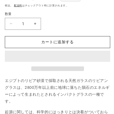
常
price
税込。
配送料
はチェックアウト時に計算されます。
価
数量
数
格
量
リ
リ
ビ
ビ
ア
ア
カートに追加する
ン
ン
グ
グ
ラ
ラ
ス
ス
ゴ
ゴ
ー
ー
エジプトのリビア砂漠で採取される天然ガラスのリビアン
ル
ル
グラスは、2800万年以上前に地球に落ちた隕石のエネルギ
ド
ド
メ
メ
ーによって生まれたとされるインパクトグラスの一種で
ッ
ッ
す。
キ
キ
起源に関しては、科学的にはっきりとは決着がついておら
ペ
ペ