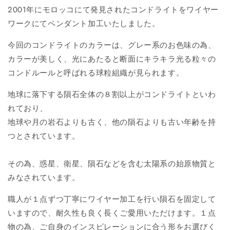
2001年にモロッコにて発見されたコンドライトをワイヤー
ワークにてペンダント加工いたしました。
今回のコンドライトのカラーは、グレー系のお色味の為、
カラーが美しく、光にあたると断面にキラキラ光る粒々の
コンドルールと呼ばれる球粒組織が見られます。
地球に落下する隕石全体の８割以上がコンドライトといわ
れており、
地球や月の岩石よりも古く、他の隕石よりも古い年齢を持
つとされています。
その為、惑星、衛星、隕石などを含む太陽系の始原物質と
みなされています。
職人が１点ずつ丁寧にワイヤー加工を行い隕石を固定して
いますので、耐久性も良く長くご愛用いただけます。１点
物の為、ご自身のインスピレーションに合う形をお選びく