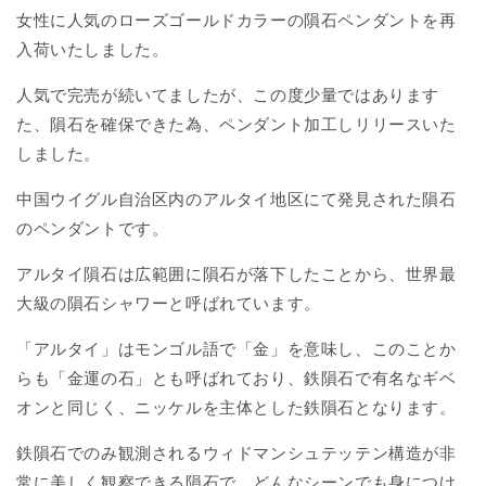
女性に人気のローズゴールドカラーの隕石ペンダントを再
入荷いたしました。
人気で完売が続いてましたが、この度少量ではあります
た、隕石を確保できた為、ペンダント加工しリリースいた
しました。
中国
ウイグル自治区内のアルタイ地区
にて発見された隕石
のペンダントです。
アルタイ隕石は広範囲に隕石が落下したことから、世界最
大級の隕石シャワーと呼ばれています。
「アルタイ」はモンゴル語で「金」を意味し、このことか
らも「金運の石」とも呼ばれており、鉄隕石で有名なギベ
オンと同じく、ニッケルを主体とした鉄隕石となります。
鉄隕石でのみ観測されるウィドマンシュテッテン構造が非
常に美しく観察できる隕石で、どんなシーンでも身につけ