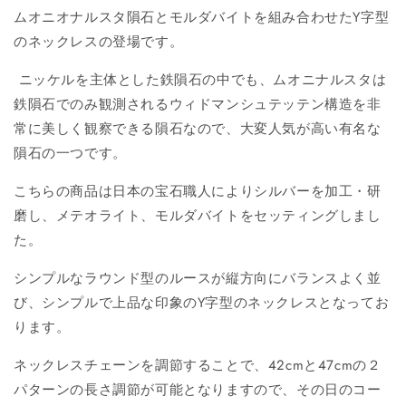
ムオニオナルスタ隕石とモルダバイトを組み合わせたY字型
のネックレスの登場です。
ニッケルを主体とした鉄隕石の中でも、ムオニナルスタは
鉄隕石でのみ観測されるウィドマンシュテッテン構造を非
常に美しく観察できる隕石なので、大変人気が高い有名な
隕石の一つです。
こちらの商品は日本の宝石職人によりシルバーを加工・研
磨し、メテオライト、モルダバイトをセッティングしまし
た。
シンプルなラウンド型のルースが縦方向にバランスよく並
び、シンプルで上品な印象のY字型のネックレスとなってお
ります。
ネックレスチェーンを調節することで、42cmと47cmの２
パターンの長さ調節が可能となりますので、その日のコー