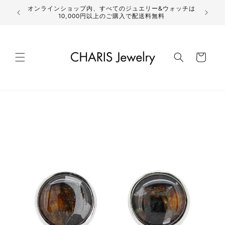
コンテ
オンラインショップ内、すべてのジュエリー&ウォッチは
ンツに
新作
10,000円以上のご購入で配送料無料
進む
カ
ー
ト