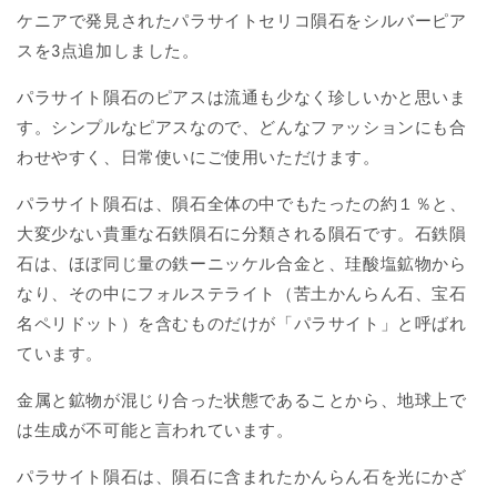
ケニアで発見されたパラサイトセリコ隕石をシルバーピア
スを3点追加しました。
パラサイト隕石のピアスは流通も少なく珍しいかと思いま
す。シンプルなピアスなので、どんなファッションにも合
わせやすく、日常使いにご使用いただけます。
パラサイト隕石は、隕石全体の中でもたったの約１％と、
大変少ない貴重な石鉄隕石に分類される隕石です。石鉄隕
石は、ほぼ同じ量の鉄ーニッケル合金と、珪酸塩鉱物から
なり、その中にフォルステライト（苦土かんらん石、宝石
名ペリドット）を含むものだけが「パラサイト」と呼ばれ
ています。
金属と鉱物が混じり合った状態であることから、地球上で
は生成が不可能と言われています。
パラサイト隕石は、隕石に含まれたかんらん石を光にかざ