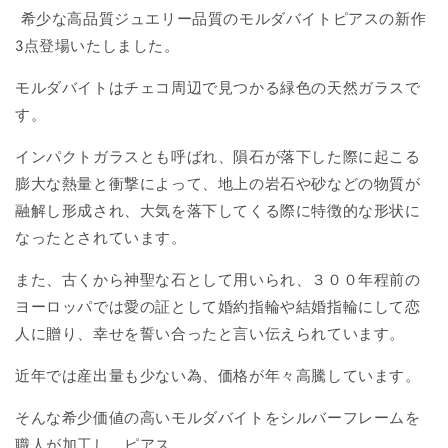
希少な高品質ジュエリー品質のモルダバイトピアスの新作
3点登場いたしました。
モルダバイトはチェコ周辺で見つかる緑色の天然ガラスで
す。
インパクトガラスとも呼ばれ、隕石が落下した際に起こる
膨大な熱量と衝撃によって、地上の岩石や砂などの物質が
融解し形成され、大気を落下してくる際に特徴的な形状に
なったとされています。
また、古くから神聖な石として用いられ、３００年程前の
ヨーロッパでは愛の証として婚約指輪や結婚指輪にして恋
人に贈り、幸せを誓い合ったと言い伝えられています。
近年では産出量も少ない為、価格が年々高騰しています。
そんな希少価値の高いモルダバイトをシルバーフレームを
職人が加工し、ピアス