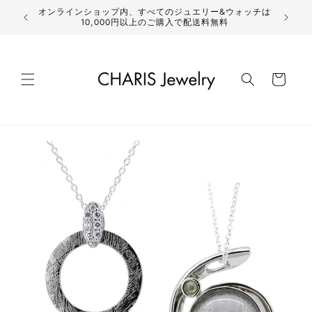
コンテ
オンラインショップ内、すべてのジュエリー&ウォッチは
ンツに
新作
10,000円以上のご購入で配送料無料
進む
カ
ー
ト