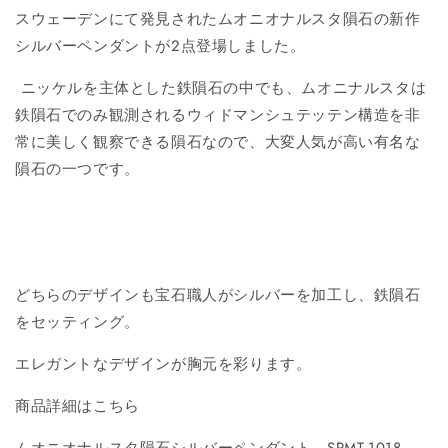
スウェーデンにて発見されたムオニオナルスタ隕石の新作
シルバーペンダントが2点登場しました。
ニッケルを主体とした鉄隕石の中でも、ムオニナルスタは
鉄隕石でのみ観測されるウィドマンシュテッテン構造を非
常に美しく観察できる隕石なので、大変人気が高い有名な
隕石の一つです。
どちらのデザインも宝石職人がシルバーを加工し、鉄隕石
をセッティング。
エレガントなデザインが胸元を彩ります。
商品詳細はこちら
ムオニオナルスタ隕石シルバーペンダント SPMT-1018