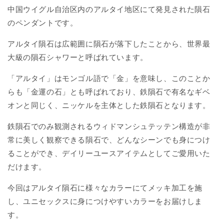
中国
ウイグル自治区内のアルタイ地区
にて発見された隕石
のペンダントです。
アルタイ隕石は広範囲に隕石が落下したことから、世界最
大級の隕石シャワーと呼ばれています。
「アルタイ」はモンゴル語で「金」を意味し、このことか
らも「金運の石」とも呼ばれており、鉄隕石で有名なギベ
オンと同じく、ニッケルを主体とした鉄隕石となります。
鉄隕石でのみ観測されるウィドマンシュテッテン構造が非
常に美しく観察できる隕石で、どんなシーンでも身につけ
ることができ、デイリーユースアイテムとしてご愛用いた
だけます。
今回はアルタイ隕石に様々なカラーにてメッキ加工を施
し、ユニセックスに身につけやすいカラーをお届けしま
す。