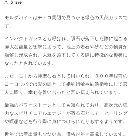
Share
モルダバイトはチェコ周辺で見つかる緑色の天然ガラスで
す。
インパクトガラスとも呼ばれ、隕石が落下した際に起こる
膨大な熱量と衝撃によって、地上の岩石や砂などの物質が
融解し形成され、大気を落下してくる際に特徴的な形状に
なったとされています。
また、古くから神聖な石として用いられ、３００年程前の
ヨーロッパでは愛の証として婚約指輪や結婚指輪にして恋
人に贈り、幸せを誓い合ったと言い伝えられています。
最強のパワーストーンとしても知られており、高次元の強
力なスピリチュアルエナジーが宿る石として、ヒーリング
や瞑想などを行う際に身につけられたりもするようです。
近年では産出量も少ない為、価格が年々高騰しています。